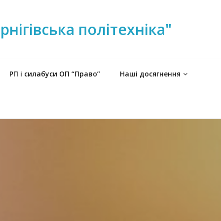
нігівська політехніка"
РП і силабуси ОП “Право”
Наші досягнення