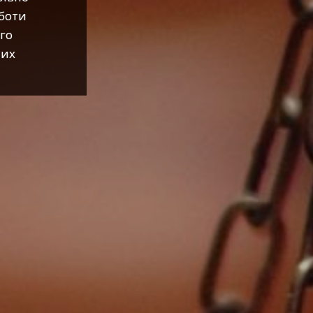
оботи
го
них