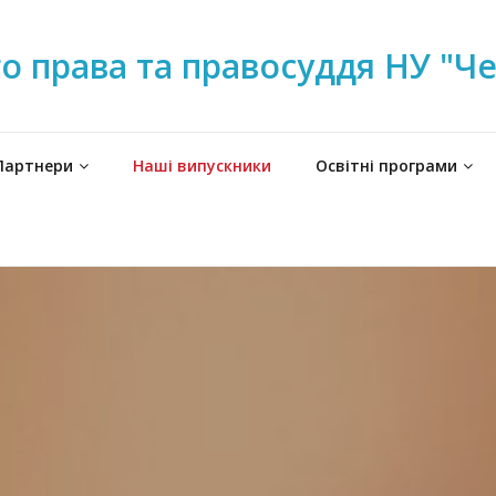
 права та правосуддя НУ "Чер
Партнери
Наші випускники
Освітні програми