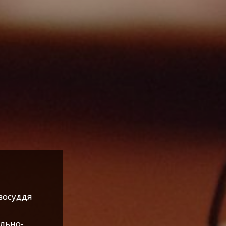
восуддя
ально-